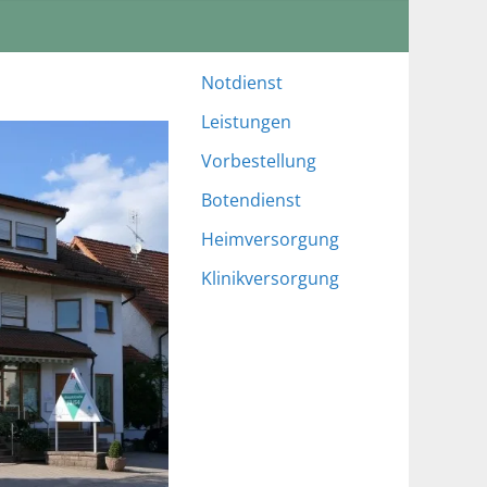
Notdienst
Leistungen
Vorbestellung
Botendienst
Heimversorgung
Klinikversorgung