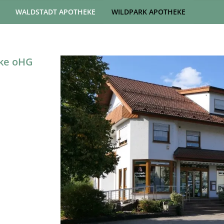
WALDSTADT APOTHEKE
WILDPARK APOTHEKE
eke oHG