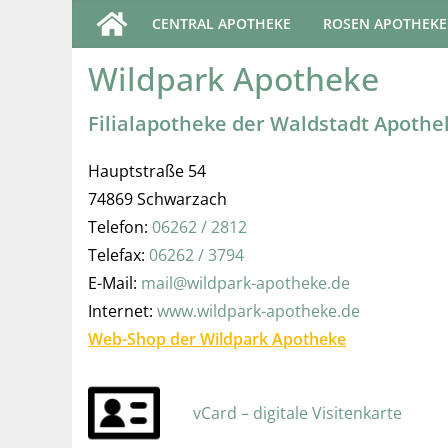
Skip
CENTRAL APOTHEKE
ROSEN APOTHEKE
to
Wildpark Apotheke
content
Filialapotheke der Waldstadt Apoth
Hauptstraße 54
74869 Schwarzach
Telefon:
06262 / 2812
Telefax:
06262 / 3794
E-Mail:
mai
l@wildpark-apotheke.de
Internet:
www.wildpark-apotheke.de
Web-Shop der Wildpark Apotheke
vCard – digitale Visitenkarte